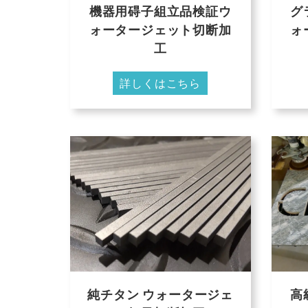
機器用碍子組立品検証ウ
グ
ォータージェット切断加
ォ
工
詳しくはこちら
純チタン ウォータージェ
高