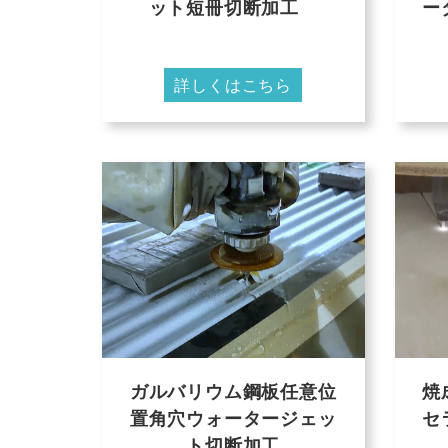
ット短冊切断加工
ー
詳しくはこちら
ガルバリウム鋼板任意位
焼
置角穴ウォータージェッ
セ
ト切断加工