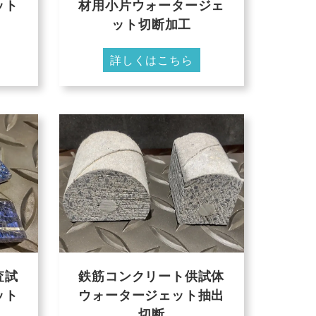
ット
材用小片ウォータージェ
ット切断加工
詳しくはこちら
査試
鉄筋コンクリート供試体
ット
ウォータージェット抽出
切断