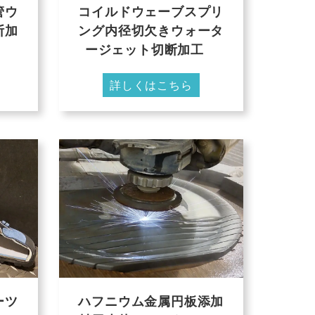
管ウ
コイルドウェーブスプリ
断加
ング内径切欠きウォータ
ージェット切断加工
詳しくはこちら
ーツ
ハフニウム金属円板添加