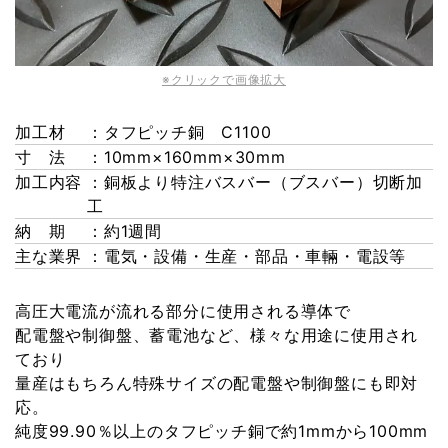
※クリックで画像拡大
加工材
：タフピッチ銅 C1100
寸 法
：10mm×160mm×30mm
加工内容
：銅板より特注バスバー（ブスバー）切断加
工
納 期
：約1週間
主な業界
：電気・設備・生産・部品・車輛・電設等
高圧大電流が流れる部分に使用される導体で
配電盤や制御盤、蓄電池など、様々な用途に使用され
ており
量産はもちろん特殊サイズの配電盤や制御盤にも即対
応。
純度99.90％以上のタフピッチ銅で約1mmから100mm