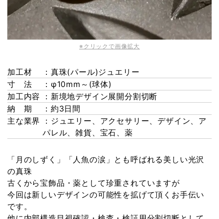
※クリックで画像拡大
加工材
：真珠(パール)ジュエリー
寸 法
：φ10mm～(球体)
加工内容
：新境地デザイン展開分割切断
納 期
：約3日間
主な業界
：ジュエリー、アクセサリー、デザイン、ア
パレル、雑貨、宝石、薬
「月のしずく」「人魚の涙」とも呼ばれる美しい光沢
の真珠
古くから宝飾品・薬として珍重されていますが
今回は新しいデザインの可能性を拡げて頂くお手伝い
です。
他に内部構造目視確認・検査・検証用分割切断として