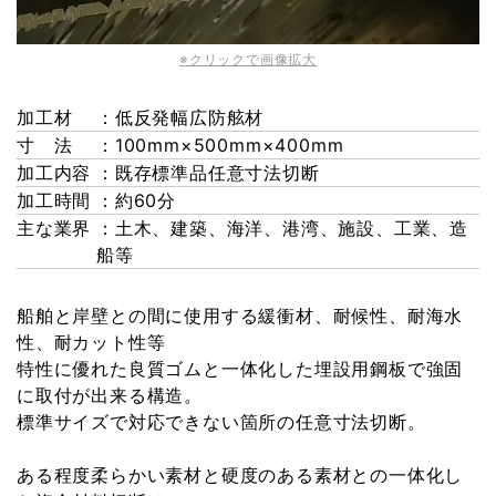
※クリックで画像拡大
加工材
：低反発幅広防舷材
寸 法
：100mm×500mm×400mm
加工内容
：既存標準品任意寸法切断
加工時間
：約60分
主な業界
：土木、建築、海洋、港湾、施設、工業、造
船等
船舶と岸壁との間に使用する緩衝材、耐候性、耐海水
性、耐カット性等
特性に優れた良質ゴムと一体化した埋設用鋼板で強固
に取付が出来る構造。
標準サイズで対応できない箇所の任意寸法切断。
ある程度柔らかい素材と硬度のある素材との一体化し